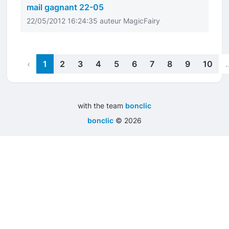
mail gagnant 22-05
22/05/2012 16:24:35 auteur MagicFairy
‹
1
2
3
4
5
6
7
8
9
10
.
with the team
bonclic
bonclic
©
2026