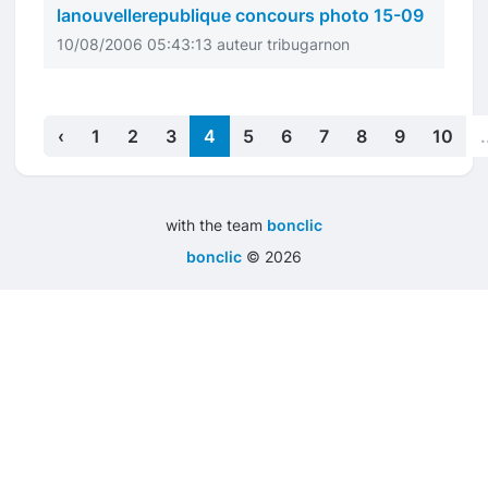
lanouvellerepublique concours photo 15-09
10/08/2006 05:43:13 auteur tribugarnon
‹
1
2
3
4
5
6
7
8
9
10
.
with the team
bonclic
bonclic
©
2026