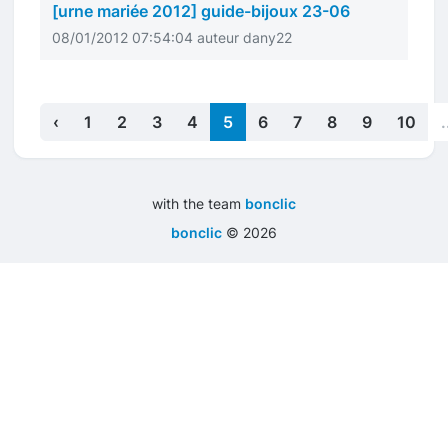
[urne mariée 2012] guide-bijoux 23-06
08/01/2012 07:54:04 auteur dany22
‹
1
2
3
4
5
6
7
8
9
10
.
with the team
bonclic
bonclic
©
2026