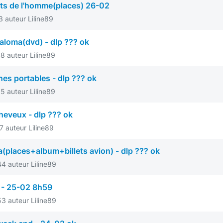
ts de l'homme(places) 26-02
 auteur Liline89
Paloma(dvd) - dlp ??? ok
 auteur Liline89
es portables - dlp ??? ok
 auteur Liline89
heveux - dlp ??? ok
 auteur Liline89
a(places+album+billets avion) - dlp ??? ok
4 auteur Liline89
 - 25-02 8h59
3 auteur Liline89