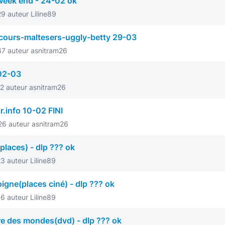
t week end - 24-02 ok
9 auteur Liline89
ncours-maltesers-uggly-betty 29-03
7 auteur asnitram26
02-03
2 auteur asnitram26
r.info 10-02 FINI
6 auteur asnitram26
places) - dlp ??? ok
 auteur Liline89
igne(places ciné) - dlp ??? ok
 auteur Liline89
re des mondes(dvd) - dlp ??? ok