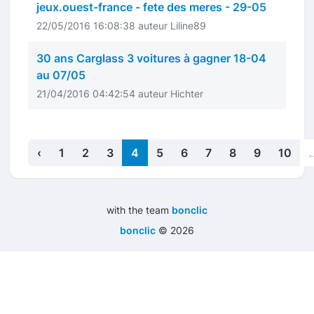
jeux.ouest-france - fete des meres - 29-05
22/05/2016 16:08:38 auteur Liline89
30 ans Carglass 3 voitures à gagner 18-04
au 07/05
21/04/2016 04:42:54 auteur Hichter
‹
1
2
3
4
5
6
7
8
9
10
.
with the team
bonclic
bonclic
©
2026