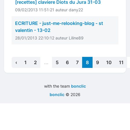
[recettes] claviere Diots du Jura 31-03
09/02/2013 11:51:21 auteur dany22
ECRITURE - just-me-relooking-blog - st
valentin - 13-02
28/01/2013 22:10:12 auteur Liline89
‹
1
2
...
5
6
7
8
9
10
11
with the team
bonclic
bonclic
©
2026