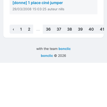
[donne] 1 place ciné jumper
29/03/2008 15:03:25 auteur nills
‹
1
2
...
36
37
38
39
40
41
with the team
bonclic
bonclic
©
2026