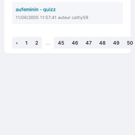
aufeminin - quizz
11/06/2005 11:57:41 auteur cathy59
‹
1
2
...
45
46
47
48
49
50