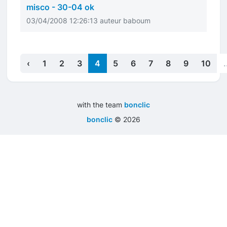
misco - 30-04 ok
03/04/2008 12:26:13 auteur baboum
‹
1
2
3
4
5
6
7
8
9
10
.
with the team
bonclic
bonclic
©
2026