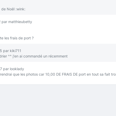
) de Noël
:wink:
 par matthieubetty
e les frais de port ?
 par kiki711
drier ^^ j'en ai commandé un récemment
7 par looklady
ndrai que les photos car 10,00 DE FRAIS DE port en tout sa fait trop