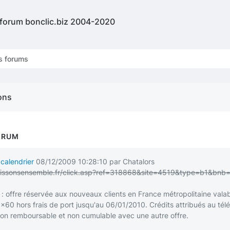
 forum bonclic.biz 2004-2020
s forums
ons
ORUM
calendrier
08/12/2009 10:28:10 par Chatalors
eussissonsensemble.fr/click.asp?ref=318868&site=4519&type=b1&bnb=
e : offre réservée aux nouveaux clients en France métropolitaine vala
x60 hors frais de port jusqu'au 06/01/2010. Crédits attribués au tél
n remboursable et non cumulable avec une autre offre.