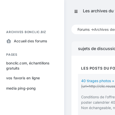
Les archives du
Forums ->
Archives de
ARCHIVES BONCLIC.BIZ
Accueil des forums
sujets de discussi
PAGES
bonclic.com, échantillons
gratuits
LES POSTS DU F
vos favoris en ligne
40 tirages photos + 
[url=http://clic.r
media ping-pong
Conditions de l'offr
poster calendrier 40
Non échangeable, no