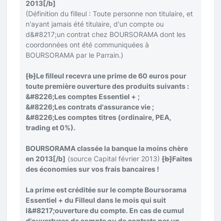
2013
[/b]
(Définition du filleul : Toute personne non titulaire, et
n'ayant jamais été titulaire, d'un compte ou
d&#8217;un contrat chez BOURSORAMA dont les
coordonnées ont été communiquées à
BOURSORAMA par le Parrain.)
[b]
Le filleul recevra une prime de 60 euros pour
toute première ouverture des produits suivants :
&#8226;Les comptes Essentiel + ;
&#8226;Les contrats d'assurance vie ;
&#8226;Les comptes titres (ordinaire, PEA,
trading et 0%).
BOURSORAMA classée la banque la moins chère
en 2013
[/b]
(source Capital février 2013)
[b]
Faites
des économies sur vos frais bancaires !
La prime est créditée sur le compte Boursorama
Essentiel + du Filleul dans le mois qui suit
l&#8217;ouverture du compte. En cas de cumul
d'ouvertures de compte ou de contrats par un