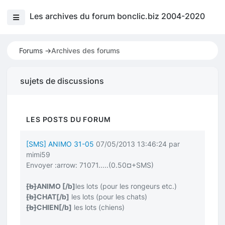
Les archives du forum bonclic.biz 2004-2020
Forums ->
Archives des forums
sujets de discussions
LES POSTS DU FORUM
[SMS] ANIMO 31-05
07/05/2013 13:46:24 par
mimi59
Envoyer
:arrow:
71071.....(0.50¤+SMS)
[b]
ANIMO
[/b]
les lots (pour les rongeurs etc.)
[b]
CHAT
[/b]
les lots (pour les chats)
[b]
CHIEN
[/b]
les lots (chiens)