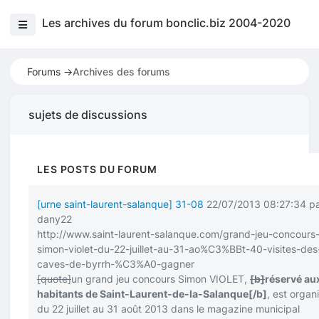
Les archives du forum bonclic.biz 2004-2020
Forums ->
Archives des forums
sujets de discussions
LES POSTS DU FORUM
[urne saint-laurent-salanque] 31-08
22/07/2013 08:27:34 p
dany22
http://www.saint-laurent-salanque.com/grand-jeu-concours
simon-violet-du-22-juillet-au-31-ao%C3%BBt-40-visites-des
caves-de-byrrh-%C3%A0-gagner
[quote]
un grand jeu concours Simon VIOLET,
[b]
réservé au
habitants de Saint-Laurent-de-la-Salanque
[/b]
, est organ
du 22 juillet au 31 août 2013 dans le magazine municipal