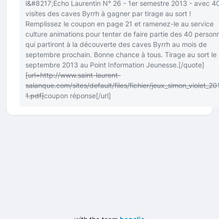
l&#8217;Echo Laurentin N° 26 - 1er semestre 2013 - avec 4
visites des caves Byrrh à gagner par tirage au sort !
Remplissez le coupon en page 21 et ramenez-le au service
culture animations pour tenter de faire partie des 40 person
qui partiront à la découverte des caves Byrrh au mois de
septembre prochain. Bonne chance à tous. Tirage au sort le
septembre 2013 au Point Information Jeunesse.
[/quote]
[url=http://www.saint-laurent-
salanque.com/sites/default/files/fichier/jeux_simon_violet_20
1.pdf]
coupon réponse
[/url]