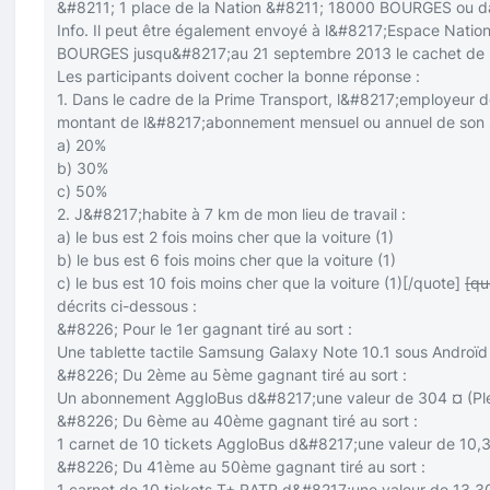
&#8211; 1 place de la Nation &#8211; 18000 BOURGES ou dan
Info. Il peut être également envoyé à l&#8217;Espace Natio
BOURGES jusqu&#8217;au 21 septembre 2013 le cachet de la 
Les participants doivent cocher la bonne réponse :
1. Dans le cadre de la Prime Transport, l&#8217;employeur d
montant de l&#8217;abonnement mensuel ou annuel de son sa
a) 20%
b) 30%
c) 50%
2. J&#8217;habite à 7 km de mon lieu de travail :
a) le bus est 2 fois moins cher que la voiture (1)
b) le bus est 6 fois moins cher que la voiture (1)
c) le bus est 10 fois moins cher que la voiture (1)
[/quote]
[qu
décrits ci-dessous :
&#8226; Pour le 1er gagnant tiré au sort :
Une tablette tactile Samsung Galaxy Note 10.1 sous Androï
&#8226; Du 2ème au 5ème gagnant tiré au sort :
Un abonnement AggloBus d&#8217;une valeur de 304 ¤ (Plein
&#8226; Du 6ème au 40ème gagnant tiré au sort :
1 carnet de 10 tickets AggloBus d&#8217;une valeur de 10,
&#8226; Du 41ème au 50ème gagnant tiré au sort :
1 carnet de 10 tickets T+ RATP d&#8217;une valeur de 13,