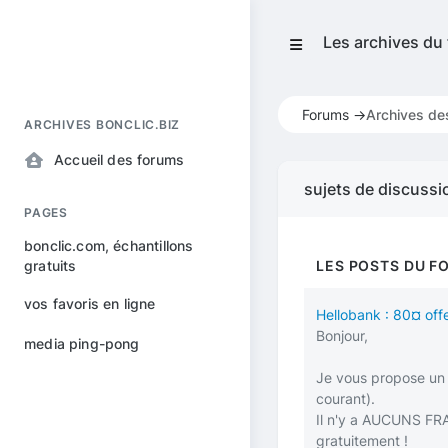
Les archives du
Forums ->
Archives de
ARCHIVES BONCLIC.BIZ
Accueil des forums
sujets de discussi
PAGES
bonclic.com, échantillons
gratuits
LES POSTS DU F
vos favoris en ligne
Hellobank : 80¤ of
Bonjour,
media ping-pong
Je vous propose un 
courant).
Il n'y a AUCUNS FRA
gratuitement !