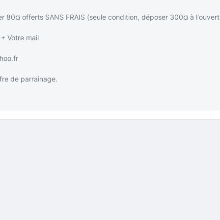
ier 80¤ offerts SANS FRAIS (seule condition, déposer 300¤ à l'ouve
+ Votre mail
hoo.fr
ffre de parrainage.