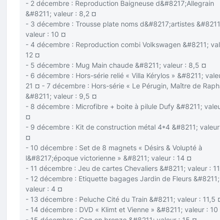
- 2 décembre : Reproduction Baigneuse d&#8217;Allegrain
&#8211; valeur : 8,2 ¤
- 3 décembre : Trousse plate noms d&#8217;artistes &#8211
valeur : 10 ¤
- 4 décembre : Reproduction combi Volkswagen &#8211; val
12 ¤
- 5 décembre : Mug Main chaude &#8211; valeur : 8,5 ¤
- 6 décembre : Hors-série relié « Villa Kérylos » &#8211; valeu
21 ¤ - 7 décembre : Hors-série « Le Pérugin, Maître de Raph
&#8211; valeur : 9,5 ¤
- 8 décembre : Microfibre + boite à pilule Dufy &#8211; valeu
¤
- 9 décembre : Kit de construction métal 4*4 &#8211; valeur
¤
- 10 décembre : Set de 8 magnets « Désirs & Volupté à
l&#8217;époque victorienne » &#8211; valeur : 14 ¤
- 11 décembre : Jeu de cartes Chevaliers &#8211; valeur : 1
- 12 décembre : Etiquette bagages Jardin de Fleurs &#8211;
valeur : 4 ¤
- 13 décembre : Peluche Cité du Train &#8211; valeur : 11,5 
- 14 décembre : DVD « Klimt et Vienne » &#8211; valeur : 10
- 15 décembre : Coq en bronze &#8211; valeur : 15 ¤