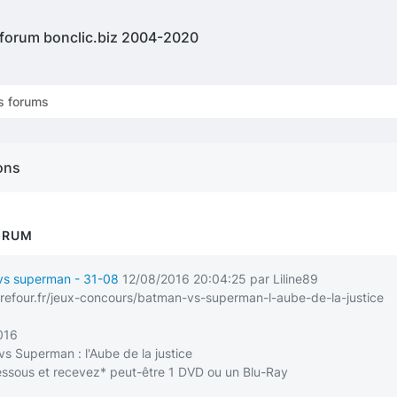
 forum bonclic.biz 2004-2020
s forums
ons
ORUM
 vs superman - 31-08
12/08/2016 20:04:25 par Liline89
refour.fr/jeux-concours/batman-vs-superman-l-aube-de-la-justice
016
vs Superman : l'Aube de la justice
essous et recevez* peut-être 1 DVD ou un Blu-Ray