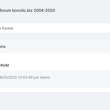
 forum bonclic.biz 2004-2020
s forums
ons
ORUM
8/02/2020 10:53:49 par teemo