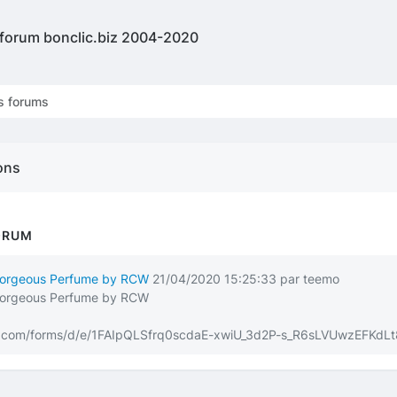
 forum bonclic.biz 2004-2020
s forums
ons
ORUM
t Gorgeous Perfume by RCW
21/04/2020 15:25:33 par teemo
t Gorgeous Perfume by RCW
le.com/forms/d/e/1FAIpQLSfrq0scdaE-xwiU_3d2P-s_R6sLVUwzEFKdL