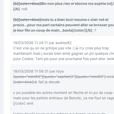
[b]
[color=blue]
Bin non plus rien m'etonne ma sophie ici
[
[/b]
:roll:
[b]
[color=blue]
mais tu a bien tout resume c clair net et
precis...pour ma part certains peuvent aller se brosser po
je leur file un coup de main...basta
[/color]
[/b]
:?
18/03/2008 11:24:11 par audrey62
C'est vrai qu on ne grimpe pas vite
:(
je n'y crois plus trop
maintenant mais j aurais bien aimé gagner un pti quelque ch
pour Cookie. Tant pis pour une prochaine fois peut etre
:win
18/03/2008 11:56:31 par Idya
[quote="mimi59"]
[quote="sophieh3"]
[quote="mimi59"]
:wink
[color=blue]
ok fait je decale
c po possible les autres montent en fleche et ici po de coup
main pour les petiots animaux de Bonclic, ca me fout en rag
[/color]
:evil:
[color=blue]
c toujours les mêmes qui donne un coup de