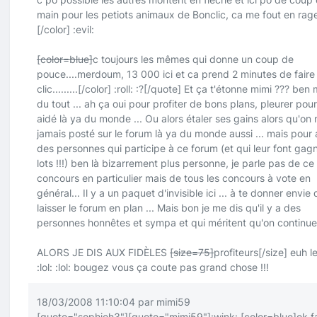
main pour les petiots animaux de Bonclic, ca me fout en rag
[/color]
:evil:
[color=blue]
c toujours les mêmes qui donne un coup de
pouce....merdoum, 13 000 ici et ca prend 2 minutes de faire
clic.........
[/color]
:roll:
:?
[/quote]
Et ça t'étonne mimi ??? ben 
du tout ... ah ça oui pour profiter de bons plans, pleurer pour
aidé là ya du monde ... Ou alors étaler ses gains alors qu'on 
jamais posté sur le forum là ya du monde aussi ... mais pour 
des personnes qui participe à ce forum (et qui leur font gag
lots !!!) ben là bizarrement plus personne, je parle pas de ce
concours en particulier mais de tous les concours à vote en
général... Il y a un paquet d'invisible ici ... à te donner envie 
laisser le forum en plan ... Mais bon je me dis qu'il y a des
personnes honnêtes et sympa et qui méritent qu'on continu
ALORS JE DIS AUX FIDÈLES
[size=75]
profiteurs
[/size]
euh le
:lol:
:lol:
bougez vous ça coute pas grand chose !!!
18/03/2008 11:10:04 par mimi59
[quote="sophieh3"]
[quote="mimi59"]
:wink:
[color=blue]
ok fa