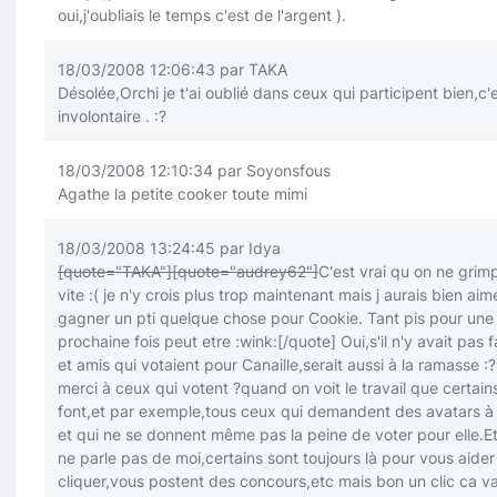
oui,j'oubliais le temps c'est de l'argent ).
18/03/2008 12:06:43 par TAKA
Désolée,Orchi je t'ai oublié dans ceux qui participent bien,c'
involontaire .
:?
18/03/2008 12:10:34 par Soyonsfous
Agathe la petite cooker toute mimi
18/03/2008 13:24:45 par Idya
[quote="TAKA"]
[quote="audrey62"]
C'est vrai qu on ne grim
vite
:(
je n'y crois plus trop maintenant mais j aurais bien aim
gagner un pti quelque chose pour Cookie. Tant pis pour une
prochaine fois peut etre
:wink:
[/quote]
Oui,s'il n'y avait pas f
et amis qui votaient pour Canaille,serait aussi à la ramasse
:?
merci à ceux qui votent ?quand on voit le travail que certain
font,et par exemple,tous ceux qui demandent des avatars 
et qui ne se donnent même pas la peine de voter pour elle.Et 
ne parle pas de moi,certains sont toujours là pour vous aider
cliquer,vous postent des concours,etc mais bon un clic ca v