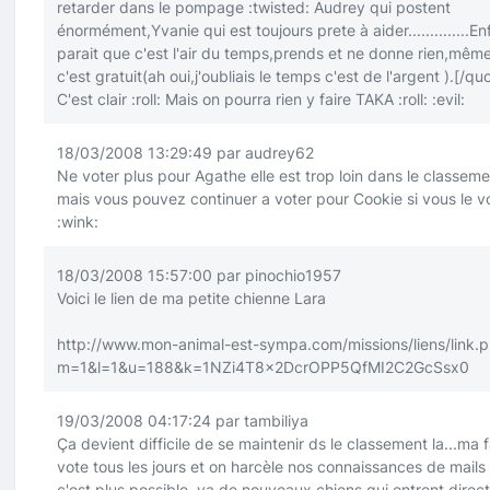
retarder dans le pompage
:twisted:
Audrey qui postent
énormément,Yvanie qui est toujours prete à aider..............Enfi
parait que c'est l'air du temps,prends et ne donne rien,même
c'est gratuit(ah oui,j'oubliais le temps c'est de l'argent ).
[/qu
C'est clair
:roll:
Mais on pourra rien y faire TAKA
:roll:
:evil:
18/03/2008 13:29:49 par audrey62
Ne voter plus pour Agathe elle est trop loin dans le classeme
mais vous pouvez continuer a voter pour Cookie si vous le v
:wink:
18/03/2008 15:57:00 par pinochio1957
Voici le lien de ma petite chienne Lara
http://www.mon-animal-est-sympa.com/missions/liens/link.
m=1&l=1&u=188&k=1NZi4T8x2DcrOPP5QfMI2C2GcSsx0
19/03/2008 04:17:24 par tambiliya
Ça devient difficile de se maintenir ds le classement la...ma f
vote tous les jours et on harcèle nos connaissances de mails
c'est plus possible, ya de nouveaux chiens qui entrent dire