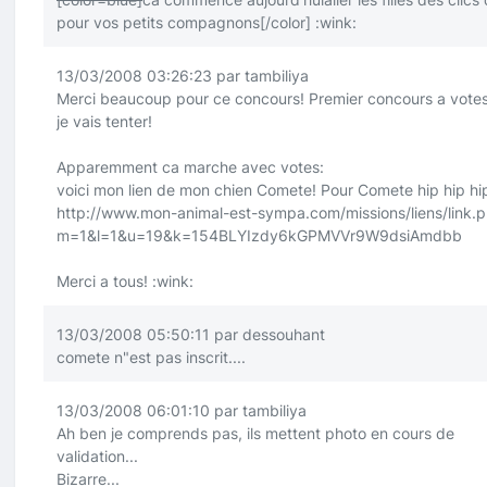
pour vos petits compagnons
[/color]
:wink:
13/03/2008 03:26:23 par tambiliya
Merci beaucoup pour ce concours! Premier concours a vote
je vais tenter!
Apparemment ca marche avec votes:
voici mon lien de mon chien Comete! Pour Comete hip hip hi
http://www.mon-animal-est-sympa.com/missions/liens/link.
m=1&l=1&u=19&k=154BLYIzdy6kGPMVVr9W9dsiAmdbb
Merci a tous!
:wink:
13/03/2008 05:50:11 par dessouhant
comete n"est pas inscrit....
13/03/2008 06:01:10 par tambiliya
Ah ben je comprends pas, ils mettent photo en cours de
validation...
Bizarre...