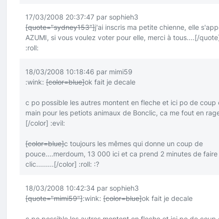
17/03/2008 20:37:47 par sophieh3
[quote="sydney153"]
j'ai inscris ma petite chienne, elle s'app
AZUMI, si vous voulez voter pour elle, merci à tous....
[/quote
:roll:
18/03/2008 10:18:46 par mimi59
:wink:
[color=blue]
ok fait je decale
c po possible les autres montent en fleche et ici po de coup
main pour les petiots animaux de Bonclic, ca me fout en rag
[/color]
:evil:
[color=blue]
c toujours les mêmes qui donne un coup de
pouce....merdoum, 13 000 ici et ca prend 2 minutes de faire
clic.........
[/color]
:roll:
:?
18/03/2008 10:42:34 par sophieh3
[quote="mimi59"]
:wink:
[color=blue]
ok fait je decale
c po possible les autres montent en fleche et ici po de coup