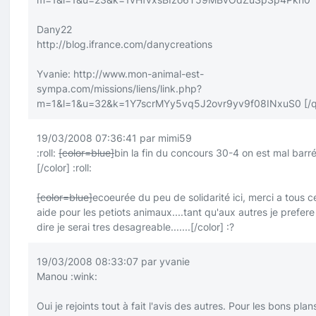
Dany22
http://blog.ifrance.com/danycreations
Yvanie:
http://www.mon-animal-est-
sympa.com/missions/liens/link.php?
m=1&l=1&u=32&k=1Y7scrMYy5vq5J2ovr9yv9f08INxuS0
[/
19/03/2008 07:36:41 par mimi59
:roll:
[color=blue]
bin la fin du concours 30-4 on est mal barr
[/color]
:roll:
[color=blue]
ecoeurée du peu de solidarité ici, merci a tous c
aide pour les petiots animaux....tant qu'aux autres je prefere
dire je serai tres desagreable.......
[/color]
:?
19/03/2008 08:33:07 par yvanie
Manou
:wink:
Oui je rejoints tout à fait l'avis des autres. Pour les bons plan