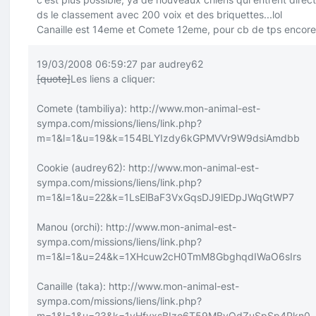
ds le classement avec 200 voix et des briquettes...lol
Canaille est 14eme et Comete 12eme, pour cb de tps encore
19/03/2008 06:59:27 par audrey62
[quote]
Les liens a cliquer:
Comete (tambiliya):
http://www.mon-animal-est-
sympa.com/missions/liens/link.php?
m=1&l=1&u=19&k=154BLYIzdy6kGPMVVr9W9dsiAmdbb
Cookie (audrey62):
http://www.mon-animal-est-
sympa.com/missions/liens/link.php?
m=1&l=1&u=22&k=1LsElBaF3VxGqsDJ9lEDpJWqGtWP7
Manou (orchi):
http://www.mon-animal-est-
sympa.com/missions/liens/link.php?
m=1&l=1&u=24&k=1XHcuw2cH0TmM8GbghqdIWaO6sIrs
Canaille (taka):
http://www.mon-animal-est-
sympa.com/missions/liens/link.php?
m=1&l=1&u=23&k=1vHfvxsBIzo6T59MBvOdZuSpSp4Pkn0