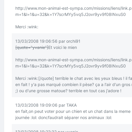
http://www.mon-animal-est-sympa.com/missions/liens/link.
m=1&l=1&u=32&k=1Y7scrMYy5vq5J2ovr9yv9f08INxuS0
Merci
:wink:
13/03/2008 19:06:56 par orchi91
[quote="yvanie"]
Et voici le mien
http://www.mon-animal-est-sympa.com/missions/liens/link.
m=1&l=1&u=32&k=1Y7scrMYy5vq5J2ovr9yv9f08INxuS0
Merci
:wink:
[/quote]
terrible le chat avec les yeux bleus ! il f
en fait ! y'a pas marqué combien il pèse? ça a l'air d'un gro
;)
ou d'une grosse matoue? terrible en tout cas j'adore !
13/03/2008 19:09:06 par TAKA
en fait,on peut voter pour un chien et un chat dans la meme
journée
:lol:
doncfaudrait séparer nos animaux
:lol:
13/03/2008 19:22:32 par yvanie