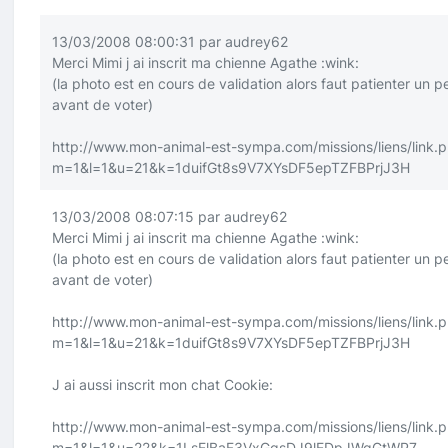
13/03/2008 08:00:31 par audrey62
Merci Mimi j ai inscrit ma chienne Agathe
:wink:
(la photo est en cours de validation alors faut patienter un p
avant de voter)
http://www.mon-animal-est-sympa.com/missions/liens/link.
m=1&l=1&u=21&k=1duifGt8s9V7XYsDF5epTZFBPrjJ3H
13/03/2008 08:07:15 par audrey62
Merci Mimi j ai inscrit ma chienne Agathe
:wink:
(la photo est en cours de validation alors faut patienter un p
avant de voter)
http://www.mon-animal-est-sympa.com/missions/liens/link.
m=1&l=1&u=21&k=1duifGt8s9V7XYsDF5epTZFBPrjJ3H
J ai aussi inscrit mon chat Cookie:
http://www.mon-animal-est-sympa.com/missions/liens/link.
m=1&l=1&u=22&k=1LsElBaF3VxGqsDJ9lEDpJWqGtWP7