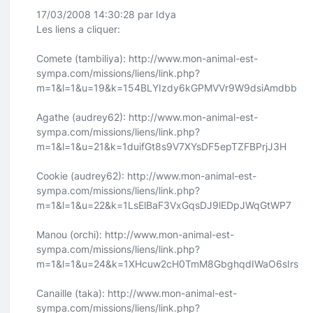
17/03/2008 14:30:28 par Idya
Les liens a cliquer:
Comete (tambiliya):
http://www.mon-animal-est-
sympa.com/missions/liens/link.php?
m=1&l=1&u=19&k=154BLYIzdy6kGPMVVr9W9dsiAmdbb
Agathe (audrey62):
http://www.mon-animal-est-
sympa.com/missions/liens/link.php?
m=1&l=1&u=21&k=1duifGt8s9V7XYsDF5epTZFBPrjJ3H
Cookie (audrey62):
http://www.mon-animal-est-
sympa.com/missions/liens/link.php?
m=1&l=1&u=22&k=1LsElBaF3VxGqsDJ9lEDpJWqGtWP7
Manou (orchi):
http://www.mon-animal-est-
sympa.com/missions/liens/link.php?
m=1&l=1&u=24&k=1XHcuw2cH0TmM8GbghqdIWaO6sIrs
Canaille (taka):
http://www.mon-animal-est-
sympa.com/missions/liens/link.php?