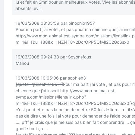
lu et fait en 2mn pour un malheureux votes. Vive les abonné
absents
:evil:
19/03/2008 08:35:59 par pinochio1957
Pour ma part j'ai voté , et pas pour ma chienne que j'ai inscri
http://www.mon-animal-est-sympa.com/missions/liens/link.
m=1&l=1&u=188&k=1NZi4T8x2DcrOPP5QfMI2C2GcSsx0
19/03/2008 09:24:33 par Soyonsfous
Manou
19/03/2008 10:05:06 par sophieh3
[quote="pinochio1957"]
Pour ma part j'ai voté , et pas pour 
chienne que j'ai inscrit
http://www.mon-animal-est-
sympa.com/missions/liens/link.php?
m=1&l=1&u=188&k=1NZi4T8x2DcrOPP5QfMI2C2GcSsx0
[/
c'est peut etre pas la peine de mettre 50 fois le lien ... et il s'
pas de dire une fois j'ai voté pour demander de l'aide pour so
.... pfff je crois que je me suis pas bien fait comprendre ... ç
gonfle tout ça ...
[quote]
Et ça t'étonne mimi ??? ben moi pas du tout ... ah ça 