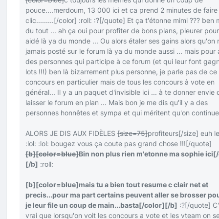
pouce....merdoum, 13 000 ici et ca prend 2 minutes de faire
clic.........
[/color]
:roll:
:?
[/quote]
Et ça t'étonne mimi ??? ben 
du tout ... ah ça oui pour profiter de bons plans, pleurer pour
aidé là ya du monde ... Ou alors étaler ses gains alors qu'on 
jamais posté sur le forum là ya du monde aussi ... mais pour 
des personnes qui participe à ce forum (et qui leur font gag
lots !!!) ben là bizarrement plus personne, je parle pas de ce
concours en particulier mais de tous les concours à vote en
général... Il y a un paquet d'invisible ici ... à te donner envie 
laisser le forum en plan ... Mais bon je me dis qu'il y a des
personnes honnêtes et sympa et qui méritent qu'on continu
ALORS JE DIS AUX FIDÈLES
[size=75]
profiteurs
[/size]
euh le
:lol:
:lol:
bougez vous ça coute pas grand chose !!!
[/quote]
[b]
[color=blue]
Bin non plus rien m'etonne ma sophie ici
[
[/b]
:roll:
[b]
[color=blue]
mais tu a bien tout resume c clair net et
precis...pour ma part certains peuvent aller se brosser po
je leur file un coup de main...basta
[/color]
[/b]
:?
[/quote]
C'
vrai que lorsqu'on voit les concours a vote et les vteam on se