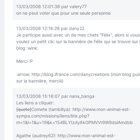
13/03/2008 12:01:38 par valery77
on ne peut voter que pour une seule personne
13/03/2008 12:16:28 par dany22
Je participe aussi avec un de mes chats "Félix", alors si vous
voulez un petit clic sur la bannière de Félix qui se trouve su
blog
:wink:
Merci
:P
:arrow:
http://blog.ifrance.com/danycreations
(mon blog puis
sur la bannière, merciii)
13/03/2008 15:16:07 par nana_banga
Les liens a cliquer:
[quote]
Comete (tambiliya):
http://www.mon-animal-est-
sympa.com/missions/liens/link.php?
m=1&l=1&u=19&k=154BLYIzdy6kGPMVVr9W9dsiAmdbb
Agathe (audrey62):
http://www.mon-animal-est-