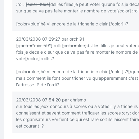
:roll:
[color=blue]
dsl les filles je peut voter qu'une fois je dec
sur que ca va pas faire monter le nombre de vote
[/color]
:rol
[color=blue]
hé vi encore de la tricherie c clair
[/color]
:?
20/03/2008 07:29:27 par orchi91
[quote="mimi59"]
:roll:
[color=blue]
dsl les filles je peut voter
fois je decale c sur que ca va pas faire monter le nombre de
vote
[/color]
:roll:
:?
[color=blue]
hé vi encore de la tricherie c clair
[/color]
:?
[/quo
mais comment ils font pour tricher vu qu'apparemment c'est
l'adresse IP de l'ordi?
20/03/2008 07:54:20 par chrismo
sur tous les jeux concours à scores ou a votes il y a triche ils 
connaissent et savent comment trafiquer les scores
:cry:
don
les organisateurs vérifient ce qui est rare soit ils laissent fair
est courant
:?