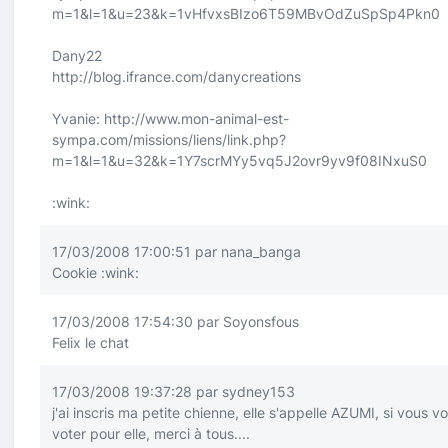
m=1&l=1&u=23&k=1vHfvxsBIzo6T59MBvOdZuSpSp4Pkn0
Dany22
http://blog.ifrance.com/danycreations
Yvanie:
http://www.mon-animal-est-
sympa.com/missions/liens/link.php?
m=1&l=1&u=32&k=1Y7scrMYy5vq5J2ovr9yv9f08INxuS0
:wink:
17/03/2008 17:00:51 par nana_banga
Cookie
:wink:
17/03/2008 17:54:30 par Soyonsfous
Felix le chat
17/03/2008 19:37:28 par sydney153
j'ai inscris ma petite chienne, elle s'appelle AZUMI, si vous v
voter pour elle, merci à tous....