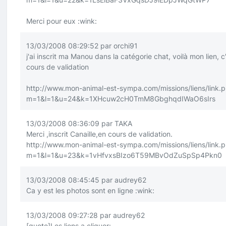
Merci pour eux
:wink:
13/03/2008 08:29:52 par orchi91
j'ai inscrit ma Manou dans la catégorie chat, voilà mon lien, c
cours de validation
http://www.mon-animal-est-sympa.com/missions/liens/link.
m=1&l=1&u=24&k=1XHcuw2cH0TmM8GbghqdIWaO6sIrs
13/03/2008 08:36:09 par TAKA
Merci ,inscrit Canaille,en cours de validation.
http://www.mon-animal-est-sympa.com/missions/liens/link.
m=1&l=1&u=23&k=1vHfvxsBIzo6T59MBvOdZuSpSp4Pkn0
13/03/2008 08:45:45 par audrey62
Ca y est les photos sont en ligne
:wink:
13/03/2008 09:27:28 par audrey62
[quote]
Les liens a cliquer: