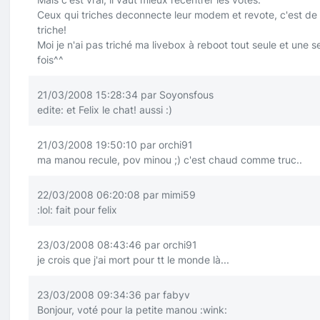
Ceux qui triches deconnecte leur modem et revote, c'est de 
triche!
Moi je n'ai pas triché ma livebox à reboot tout seule et une s
fois^^
21/03/2008 15:28:34 par Soyonsfous
edite: et Felix le chat! aussi
:)
21/03/2008 19:50:10 par orchi91
ma manou recule, pov minou
;)
c'est chaud comme truc..
22/03/2008 06:20:08 par mimi59
:lol:
fait pour felix
23/03/2008 08:43:46 par orchi91
je crois que j'ai mort pour tt le monde là...
23/03/2008 09:34:36 par fabyv
Bonjour, voté pour la petite manou
:wink: