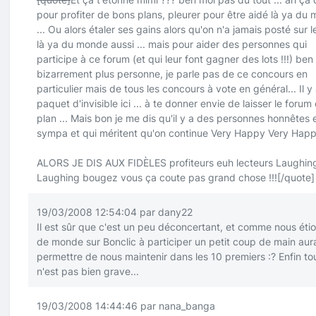
pour profiter de bons plans, pleurer pour être aidé là ya du
... Ou alors étaler ses gains alors qu'on n'a jamais posté sur 
là ya du monde aussi ... mais pour aider des personnes qui
participe à ce forum (et qui leur font gagner des lots !!!) ben 
bizarrement plus personne, je parle pas de ce concours en
particulier mais de tous les concours à vote en général... Il y
paquet d'invisible ici ... à te donner envie de laisser le forum
plan ... Mais bon je me dis qu'il y a des personnes honnêtes 
sympa et qui méritent qu'on continue Very Happy Very Hap
ALORS JE DIS AUX FIDÈLES profiteurs euh lecteurs Laughin
Laughing bougez vous ça coute pas grand chose !!!
[/quote]
19/03/2008 12:54:04 par dany22
Il est sûr que c'est un peu déconcertant, et comme nous éti
de monde sur Bonclic à participer un petit coup de main aura
permettre de nous maintenir dans les 10 premiers
:?
Enfin to
n'est pas bien grave...
19/03/2008 14:44:46 par nana_banga