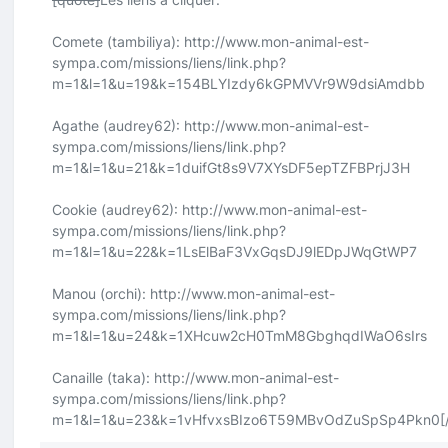
Comete (tambiliya):
http://www.mon-animal-est-
sympa.com/missions/liens/link.php?
m=1&l=1&u=19&k=154BLYIzdy6kGPMVVr9W9dsiAmdbb
Agathe (audrey62):
http://www.mon-animal-est-
sympa.com/missions/liens/link.php?
m=1&l=1&u=21&k=1duifGt8s9V7XYsDF5epTZFBPrjJ3H
Cookie (audrey62):
http://www.mon-animal-est-
sympa.com/missions/liens/link.php?
m=1&l=1&u=22&k=1LsElBaF3VxGqsDJ9lEDpJWqGtWP7
Manou (orchi):
http://www.mon-animal-est-
sympa.com/missions/liens/link.php?
m=1&l=1&u=24&k=1XHcuw2cH0TmM8GbghqdIWaO6sIrs
Canaille (taka):
http://www.mon-animal-est-
sympa.com/missions/liens/link.php?
m=1&l=1&u=23&k=1vHfvxsBIzo6T59MBvOdZuSpSp4Pkn0
[