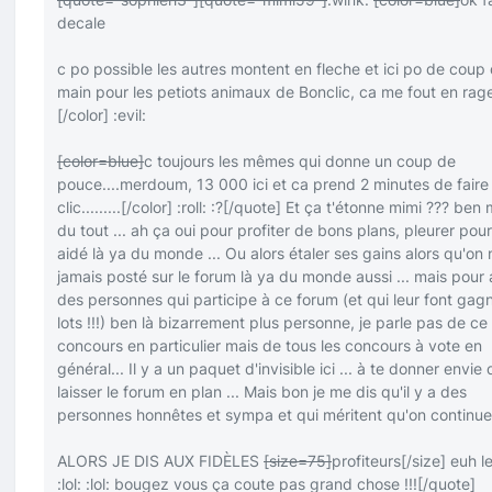
decale
c po possible les autres montent en fleche et ici po de coup
main pour les petiots animaux de Bonclic, ca me fout en rag
[/color]
:evil:
[color=blue]
c toujours les mêmes qui donne un coup de
pouce....merdoum, 13 000 ici et ca prend 2 minutes de faire
clic.........
[/color]
:roll:
:?
[/quote]
Et ça t'étonne mimi ??? ben 
du tout ... ah ça oui pour profiter de bons plans, pleurer pour
aidé là ya du monde ... Ou alors étaler ses gains alors qu'on 
jamais posté sur le forum là ya du monde aussi ... mais pour 
des personnes qui participe à ce forum (et qui leur font gag
lots !!!) ben là bizarrement plus personne, je parle pas de ce
concours en particulier mais de tous les concours à vote en
général... Il y a un paquet d'invisible ici ... à te donner envie 
laisser le forum en plan ... Mais bon je me dis qu'il y a des
personnes honnêtes et sympa et qui méritent qu'on continu
ALORS JE DIS AUX FIDÈLES
[size=75]
profiteurs
[/size]
euh le
:lol:
:lol:
bougez vous ça coute pas grand chose !!!
[/quote]