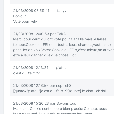
21/03/2008 08:59:41 par fabyv
Bonjour,
Voté pour Félix
21/03/2008 12:00:53 par TAKA
Merci pour ceux qui ont voté pour Canaille,mais je laisse
tomber,Cookie et FElix ont toutes leurs chances,vaut mieux 
gaspiller de voix.Votez Cookie ou FElix,c'est mieux,on arrive
etre à leur gagner quelque chose.
:lol:
21/03/2008 12:13:24 par piafou
c'est qui felix ??
21/03/2008 12:16:56 par sophieh3
[quote="piafou"]
c'est qui felix ??
[/quote]
le chat
:lol:
:lol:
21/03/2008 15:26:23 par Soyonsfous
Manou et Cookie sont encore bien placés; Comete, aussi
Mais c'est vrai, il vaut mieux recentrer les votes.