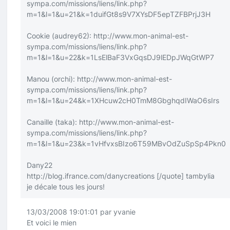
sympa.com/missions/liens/link.php?
m=1&l=1&u=21&k=1duifGt8s9V7XYsDF5epTZFBPrjJ3H
Cookie (audrey62):
http://www.mon-animal-est-
sympa.com/missions/liens/link.php?
m=1&l=1&u=22&k=1LsElBaF3VxGqsDJ9lEDpJWqGtWP7
Manou (orchi):
http://www.mon-animal-est-
sympa.com/missions/liens/link.php?
m=1&l=1&u=24&k=1XHcuw2cH0TmM8GbghqdIWaO6sIrs
Canaille (taka):
http://www.mon-animal-est-
sympa.com/missions/liens/link.php?
m=1&l=1&u=23&k=1vHfvxsBIzo6T59MBvOdZuSpSp4Pkn0
Dany22
http://blog.ifrance.com/danycreations
[/quote]
tambylia
je décale tous les jours!
13/03/2008 19:01:01 par yvanie
Et voici le mien