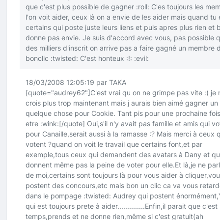
que c'est plus possible de gagner
:roll:
C'es toujours les me
l'on voit aider, ceux là on a envie de les aider mais quand tu 
certains qui poste juste leurs liens et puis apres plus rien et 
donne pas envie. Je suis d'accord avec vous, pas possible 
des milliers d'inscrit on arrive pas a faire gagné un membre 
bonclic
:twisted:
C'est honteux
:!:
:evil:
18/03/2008 12:05:19 par TAKA
[quote="audrey62"]
C'est vrai qu on ne grimpe pas vite
:(
je 
crois plus trop maintenant mais j aurais bien aimé gagner un 
quelque chose pour Cookie. Tant pis pour une prochaine foi
etre
:wink:
[/quote]
Oui,s'il n'y avait pas famille et amis qui vo
pour Canaille,serait aussi à la ramasse
:?
Mais merci à ceux q
votent ?quand on voit le travail que certains font,et par
exemple,tous ceux qui demandent des avatars à Dany et qu
donnent même pas la peine de voter pour elle.Et là,je ne par
de moi,certains sont toujours là pour vous aider à cliquer,vo
postent des concours,etc mais bon un clic ca va vous retard
dans le pompage
:twisted:
Audrey qui postent énormément,
qui est toujours prete à aider..............Enfin,il parait que c'est 
temps,prends et ne donne rien,même si c'est gratuit(ah