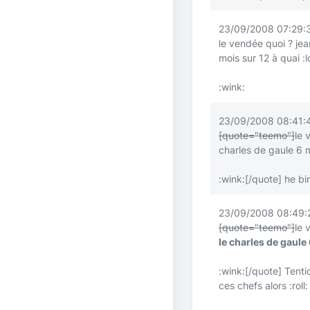
23/09/2008 07:29:
le vendée quoi ? jea
mois sur 12 à quai
:l
:wink:
23/09/2008 08:41:
[quote="teemo"]
le 
charles de gaule 6 
:wink:
[/quote]
he bin
23/09/2008 08:49:2
[quote="teemo"]
le 
le charles de gaule
:wink:
[/quote]
Tentio
ces chefs alors
:roll: