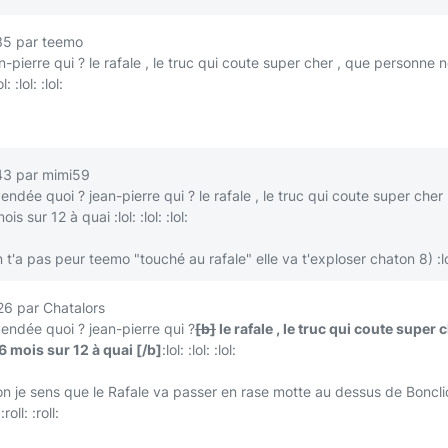
35 par teemo
n-pierre qui ? le rafale , le truc qui coute super cher , que personne n
ol:
:lol:
:lol:
43 par mimi59
vendée quoi ? jean-pierre qui ? le rafale , le truc qui coute super cher
mois sur 12 à quai
:lol:
:lol:
:lol:
 t'a pas peur teemo "touché au rafale" elle va t'exploser chaton
8)
:l
6 par Chatalors
vendée quoi ? jean-pierre qui ?
[b]
le rafale , le truc qui coute super
 6 mois sur 12 à quai
[/b]
:lol:
:lol:
:lol:
n je sens que le Rafale va passer en rase motte au dessus de Boncl
:roll:
:roll: