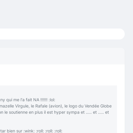
ny qui me l'a fait NA !!!!!!
:lol:
mazelle Virgule, le Rafale (avion), le logo du Vendée Globe
 le soutienne en plus il est hyper sympa et ..... et ..... et
tar bien sur
:wink:
:roll:
:roll:
:roll: