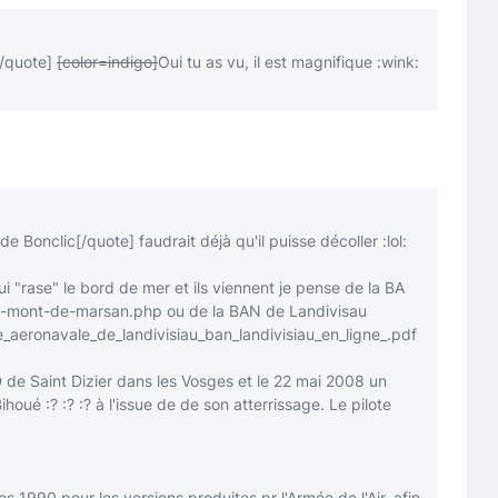
[/quote]
[color=indigo]
Oui tu as vu, il est magnifique
:wink:
 de Bonclic
[/quote]
faudrait déjà qu'il puisse décoller
:lol:
ui "rase" le bord de mer et ils viennent je pense de la BA
118-mont-de-marsan.php
ou de la BAN de Landivisau
aeronavale_de_landivisiau_ban_landivisiau_en_ligne_.pdf
D de Saint Dizier dans les Vosges et le 22 mai 2008 un
-Bihoué
:?
:?
:?
à l'issue de de son atterrissage. Le pilote
es 1990 pour les versions produites pr l'Armée de l'Air, afin