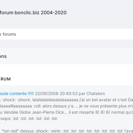
 forum bonclic.biz 2004-2020
s forums
ons
ORUM
ute contente !!!!!
22/09/2008 20:40:52 par Chatalors
:
:shock:
:shock:
lalalalalalalaalalaaaaaaa j'ai un bel avatar et c'est Da
llllaaaalllaaaaaaaa
:roll:
alors dessus y'a.... je ne vous présente plus m'
 Vendée Globe Jean-Pierre Dick... il est nissarte
8)
8)
8)
normal qu'on
:oops:
:lol:
:lol:
:lol:
:lol:
:lol:
:lol:
à "ton oeil" dessus
:shock:
:wink:
:lol:
:lol:
:lol:
:lol:
:lol:
:lol:
:lol:
:lol:
l'ava