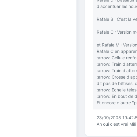
d'accentuer les nouve
Rafale B : C'est la v
Rafale C : Version m
et Rafale M : Versio
Rafale C en apparenc
:arrow:
Cellule renfo
:arrow:
Train d'atter
:arrow:
Train d'atter
:arrow:
Crosse d'app
dit pas de bêtises, 
:arrow:
Echelle téles
:arrow:
En bout de 
Et encore d'autre "p
23/09/2008 19:42:5
Ah oui c'est vrai Mil