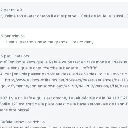
2 par milie91
"]
J'aime ton avatar chaton il est superbe!!! Celui de Millie l'ai aussi...
05 par mimi59
....il est super ton avatar ma grande....bravo dany
5 par Chatalors
ote]
Tention je sens que le Rafale va passer en rase motte au dessus
e sens que le chef cherche la bagarre....pffffffff
NA, car j'en vois passer parfois au dessus des Sables, tout au moins q
...
http://www.avions-militaires.net/dossiers/bases-aeriennes/ba-
gouv.fr/marine/content/download/44198/441209/version/1/file/base_
7 il y a un Rafale qui s'est craché, il avait décollé de la BA 113 CA
flotille 12F est sorti de la piste ouest de la base aéronavale de Lann
sans être blessé.
e Rafale
:wink:
:lol:
:lol:
:lol:
 utilisé cette désignation, D pour discret ou furtif. Au cours des anné