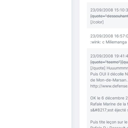
23/09/2008 15:10:3
[quote="dessouhant
[/color]
23/09/2008 16:57:
:wink:
c Miliemanga .
23/09/2008 19:41:4
[quote="teemo"]
[qu
[/quote]
Huuummmmm j
Puis OUI il décolle 
de Mon-de-Marsan..
http://www.defense.
OK le 6 décembre 200
Rafale Marine de la 
s&#8217;est éjecté 
Puis tite leçon sur l
Rafale D : Dassault a