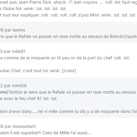
nait pas Jean-Pierre Dick
:shock:
:?:
bah voyons ....
:roll:
:lol:
faut re
ée Globe NA
:wink:
:lol:
:lol:
:lol:
:lol:
t tout leur expliquer
:roll:
:roll:
:roll:
:roll:
s'pas Mimi
:wink:
:lol:
:lol:
:lol:
08 par teemo
ens que le Rafale va passer en rase motte au dessus de Bonclic
[/quot
3 par milie91
s comme de la moquerie un tit peu ici de la part du chef
:roll:
:lol:
vatar Chat, c'est tout toi
:wink:
[/color]
2 par mimi59
ote]
Tention je sens que le Rafale va passer en rase motte au dessus
ue avec le feu chef
8)
:lol:
:lol:
ton bravo dany.....hé vi milie comme tu dis y a de moquerie dans l'a
8 par dessouhant
on il est superbe!!! Celui de Millie l'ai aussi...