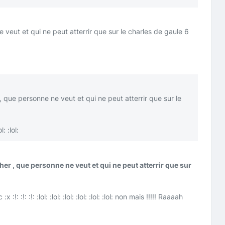
e veut et qui ne peut atterrir que sur le charles de gaule 6
 , que personne ne veut et qui ne peut atterrir que sur le
ol:
:lol:
 cher , que personne ne veut et qui ne peut atterrir que sur
ic
:x
:!:
:!:
:!:
:lol:
:lol:
:lol:
:lol:
:lol:
:lol:
non mais !!!!! Raaaah