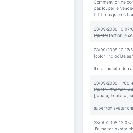
Comment, on ne con
pas louper le Vend
Pfffff ces jeunes fau
23/09/2008 10:07:
[quote]
Tention je s
23/09/2008 10:17:5
[color=indigo]
Je sen
Il est chouette ton a
23/09/2008 11:08:4
[quote="teemo"]
[qu
[/quote]
houla tu jo
super ton avatar cha
23/09/2008 13:05:2
J'aime ton avatar chat