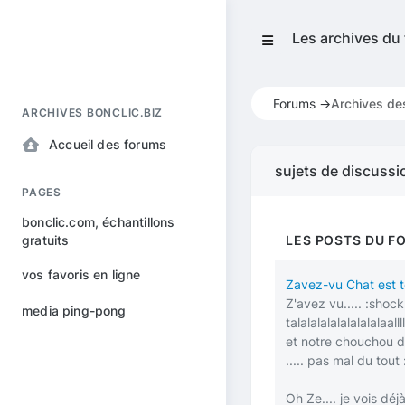
Les archives du
Forums ->
Archives de
ARCHIVES BONCLIC.BIZ
Accueil des forums
sujets de discussi
PAGES
bonclic.com, échantillons
gratuits
LES POSTS DU F
vos favoris en ligne
Zavez-vu Chat est to
Z'avez vu.....
:shock
media ping-pong
talalalalalalalalalaal
et notre chouchou du
..... pas mal du tout
Oh Ze.... je vois déj