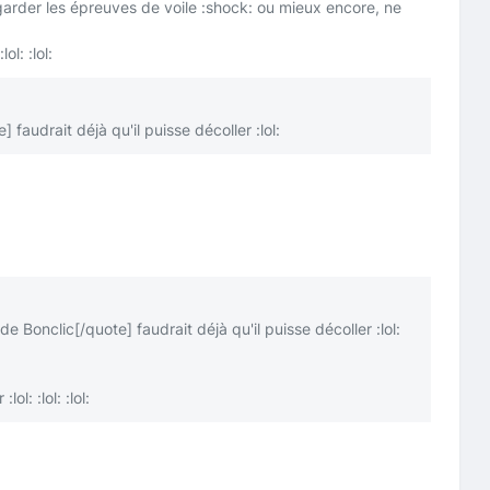
garder les épreuves de voile
:shock:
ou mieux encore, ne
:lol:
:lol:
e]
faudrait déjà qu'il puisse décoller
:lol:
 de Bonclic
[/quote]
faudrait déjà qu'il puisse décoller
:lol:
ir
:lol:
:lol:
:lol: