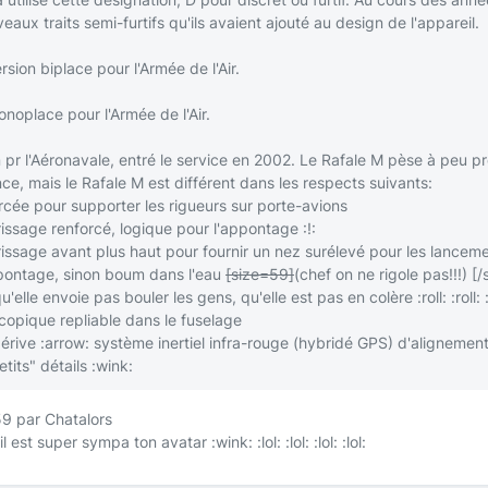
aux traits semi-furtifs qu'ils avaient ajouté au design de l'appareil.
ersion biplace pour l'Armée de l'Air.
onoplace pour l'Armée de l'Air.
n pr l'Aéronavale, entré le service en 2002. Le Rafale M pèse à peu 
e, mais le Rafale M est différent dans les respects suivants:
rcée pour supporter les rigueurs sur porte-avions
rissage renforcé, logique pour l'appontage
:!:
rissage avant plus haut pour fournir un nez surélevé pour les lancem
ontage, sinon boum dans l'eau
[size=59]
(chef on ne rigole pas!!!)
[/
qu'elle envoie pas bouler les gens, qu'elle est pas en colère
:roll:
:roll:
copique repliable dans le fuselage
dérive
:arrow:
système inertiel infra-rouge (hybridé GPS) d'aligneme
etits" détails
:wink:
9 par Chatalors
i il est super sympa ton avatar
:wink:
:lol:
:lol:
:lol:
:lol: