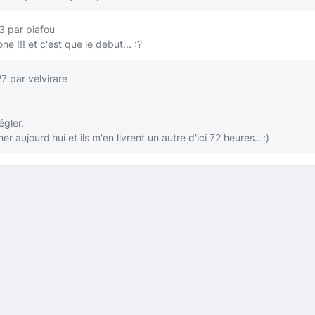
3 par piafou
e !!! et c'est que le debut...
:?
 par velvirare
égler,
er aujourd'hui et ils m'en livrent un autre d'ici 72 heures..
:)