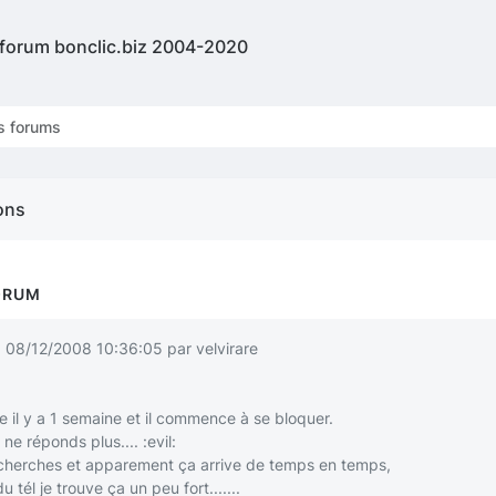
 forum bonclic.biz 2004-2020
s forums
ons
ORUM
!
08/12/2008 10:36:05 par velvirare
e il y a 1 semaine et il commence à se bloquer.
le ne réponds plus....
:evil:
recherches et apparement ça arrive de temps en temps,
u tél je trouve ça un peu fort.......