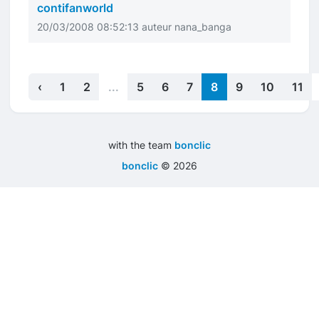
contifanworld
20/03/2008 08:52:13 auteur nana_banga
‹
1
2
...
5
6
7
8
9
10
11
with the team
bonclic
bonclic
©
2026