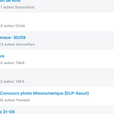
in de vote
1 auteur Soyonsfous
8 auteur Dside
enace- 30/09
3 auteur toocool4yu
bre
48 auteur TAKA
3 auteur TAKA
 ;) Concours photo Missnumerique [DLP-4aout]
40 auteur freeweb
s 31-08