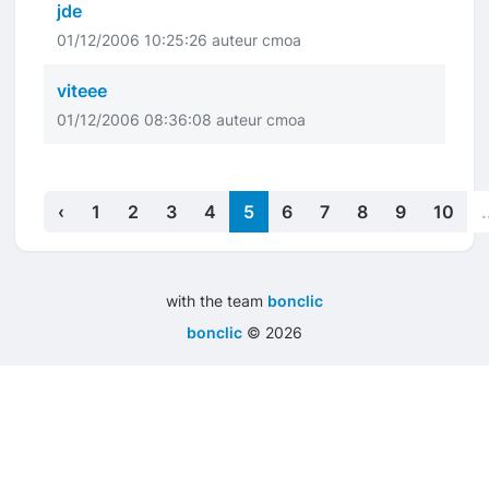
jde
01/12/2006 10:25:26 auteur cmoa
viteee
01/12/2006 08:36:08 auteur cmoa
‹
1
2
3
4
5
6
7
8
9
10
.
with the team
bonclic
bonclic
©
2026