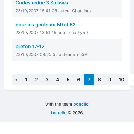
Codes réduc 3 Suisses
23/10/2007 16:41:05 auteur Chatalors
pour les gents du 59 et 62
23/10/2007 13:51:15 auteur cathy59
prefon 17-12
23/10/2007 09:25:52 auteur mimi59
‹
1
2
3
4
5
6
7
8
9
10
.
with the team
bonclic
bonclic
©
2026